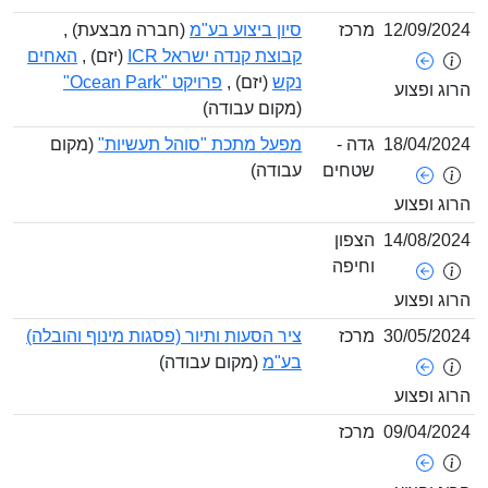
12/09/2
מרכז
סיון ביצוע בע"מ
(חברה מבצעת) ,
קבוצת קנדה ישראל ICR
(יזם) ,
האחים
נקש
(יזם) ,
פרויקט "Ocean Park"
ג ופצוע
(מקום עבודה)
18/04/2
גדה -
מפעל מתכת "סוהל תעשיות"
(מקום
שטחים
עבודה)
ג ופצוע
14/08/2
הצפון
וחיפה
ג ופצוע
30/05/2
מרכז
ציר הסעות ותיור (פסגות מינוף והובלה)
בע"מ
(מקום עבודה)
ג ופצוע
09/04/2
מרכז