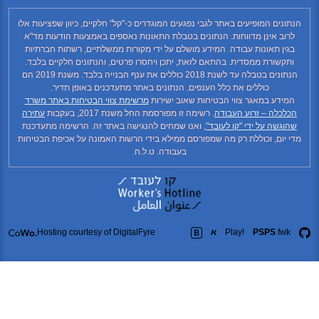
תונים המופיעים באתר לגבי נפגעים המוגדרים כ-"קל" חלקיים, כיוון שפציעות אלו
לרוב אינן מדווחות. הנתונים בטבלת התאונות נאספים באמצעות הודעות מד"א
בגין תאונות עבודה. המידע מושלם על ידי מקורות ממשלתיים, רשתות חברתיות
ותקשורת ממסדית. בהתאם לזאת, יתכן ויחסרו פרטים, והנתונים חלקיים בלבד.
הנתונים בטבלה עד לשנת 2018 כוללים את ענף הבנייה בלבד. משנת 2019 הם
כוללים את כלל הענפים. הנתונים באתר מתעדכנים באופן תדיר.
המידע במאגר צווי הבטיחות שאוב ישירות
מרשימת צווי הבטיחות באתר משרד
כלכלה – זרוע העבודה
. רשימה זו מפורסמת החל משנת 2017, בעקבות
עתירה
הוגשה על ידי "קו לעובד"
, ואנו שמחים להנגישה באתר זה. הרשימה מתעדכנת
י יום, וכוללת רק מה שמפורסם ממילא בידי הרשות האמונה על אכיפת הבטיחות
בעבודה. ט.ל.ח.
fwk
PSPS
Play!
א
Hosting courtesy of DigitalFyre