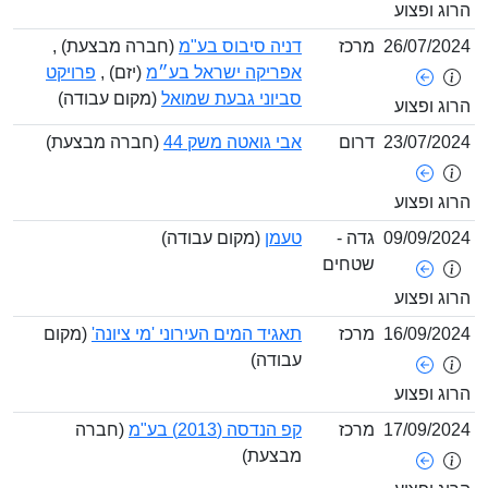
ג ופצוע
26/07/2
מרכז
דניה סיבוס בע"מ
(חברה מבצעת) ,
אפריקה ישראל בע״מ
(יזם) ,
פרויקט
סביוני גבעת שמואל
(מקום עבודה)
ג ופצוע
23/07/2
דרום
אבי גואטה משק 44
(חברה מבצעת)
ג ופצוע
09/09/2
גדה -
טעמן
(מקום עבודה)
שטחים
ג ופצוע
16/09/2
מרכז
תאגיד המים העירוני 'מי ציונה'
(מקום
עבודה)
ג ופצוע
17/09/2
מרכז
קפ הנדסה (2013) בע"מ
(חברה
מבצעת)