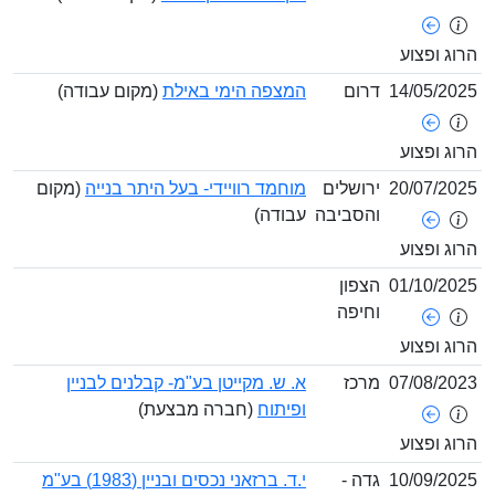
ופצוע
14/05/
דרום
המצפה הימי באילת
(מקום עבודה)
ופצוע
20/07/
ירושלים
מוחמד רוויידי- בעל היתר בנייה
(מקום
והסביבה
עבודה)
ופצוע
01/10/
הצפון
וחיפה
ופצוע
07/08/
מרכז
א. ש. מקייטן בע"מ- קבלנים לבניין
ופיתוח
(חברה מבצעת)
ופצוע
10/09/
גדה -
י.ד. ברזאני נכסים ובניין (1983) בע"מ