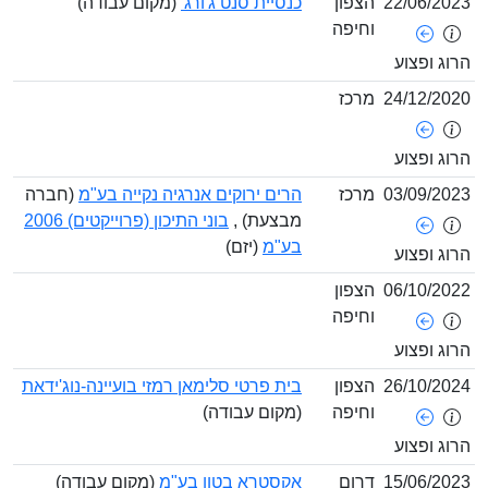
22/06/
הצפון
כנסיית סנט ג'ורג'
(מקום עבודה)
וחיפה
ופצוע
24/12/
מרכז
ופצוע
03/09/
מרכז
הרים ירוקים אנרגיה נקייה בע"מ
(חברה
מבצעת) ,
בוני התיכון (פרוייקטים) 2006
בע"מ
(יזם)
ופצוע
06/10/
הצפון
וחיפה
ופצוע
26/10/
הצפון
בית פרטי סלימאן רמזי בועיינה-נוג'ידאת
וחיפה
(מקום עבודה)
ופצוע
15/06/
דרום
אקסטרא בטון בע"מ
(מקום עבודה)