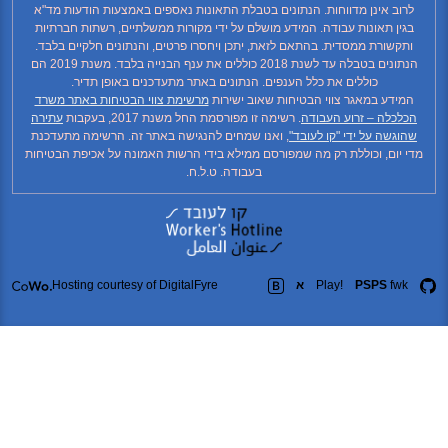
וב אינן מדווחות. הנתונים בטבלת התאונות נאספים באמצעות הודעות מד"א
ין תאונות עבודה. המידע מושלם על ידי מקורות ממשלתיים, רשתות חברתיות
קשורת ממסדית. בהתאם לזאת, יתכן ויחסרו פרטים, והנתונים חלקיים בלבד.
הנתונים בטבלה עד לשנת 2018 כוללים את ענף הבנייה בלבד. משנת 2019 הם
כוללים את כלל הענפים. הנתונים באתר מתעדכנים באופן תדיר.
ידע במאגר צווי הבטיחות שאוב ישירות
מרשימת צווי הבטיחות באתר משרד
כלה – זרוע העבודה
. רשימה זו מפורסמת החל משנת 2017, בעקבות
עתירה
גשה על ידי "קו לעובד"
, ואנו שמחים להנגישה באתר זה. הרשימה מתעדכנת
יום, וכוללת רק מה שמפורסם ממילא בידי הרשות האמונה על אכיפת הבטיחות
בעבודה. ט.ל.ח.
fw
PSPS
Play!
א
Hosting courtesy of DigitalFyre