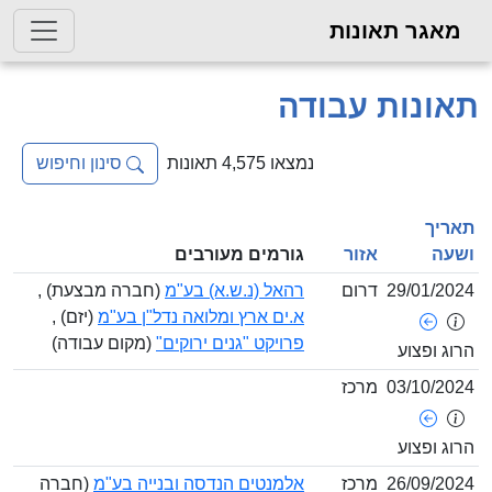
גר תאונות
נות עבודה
נמצאו 4,575 תאונות
סינון וחיפוש
ך
ה
אזור
גורמים מעורבים
29/01/
דרום
רהאל (נ.ש.א) בע"מ
(חברה מבצעת) ,
א.ים ארץ ומלואה נדל"ן בע"מ
(יזם) ,
פרויקט "גנים ירוקים"
(מקום עבודה)
ופצוע
03/10/
מרכז
ופצוע
26/09/
מרכז
אלמנטים הנדסה ובנייה בע"מ
(חברה