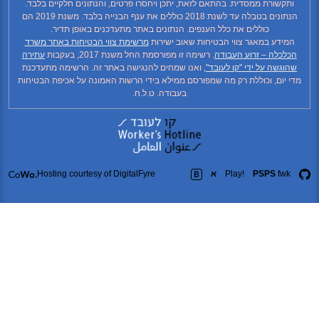
קשורת ממסדית. בהתאם לזאת, יתכן ויחסרו פרטים, והנתונים חלקיים בלבד.
הנתונים בטבלה עד לשנת 2018 כוללים את ענף הבנייה בלבד. משנת 2019 הם
כוללים את כלל הענפים. הנתונים באתר מתעדכנים באופן תדיר.
ידע במאגר צווי הבטיחות שאוב ישירות
מרשימת צווי הבטיחות באתר משרד
כלה – זרוע העבודה
. רשימה זו מפורסמת החל משנת 2017, בעקבות
עתירה
גשה על ידי "קו לעובד"
, ואנו שמחים להנגישה באתר זה. הרשימה מתעדכנת
יום, וכוללת רק מה שמפורסם ממילא בידי הרשות האמונה על אכיפת הבטיחות
בעבודה. ט.ל.ח.
fw
PSPS
Play!
א
Hosting courtesy of DigitalFyre