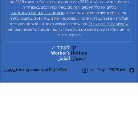
הנתונים בטבלה עד לשנת 2018 כוללים את ענף הבנייה בלבד. משנת 2019 הם
כוללים את כלל הענפים. הנתונים באתר מתעדכנים באופן תדיר.
ידע במאגר צווי הבטיחות שאוב ישירות
מרשימת צווי הבטיחות באתר משרד
כלה – זרוע העבודה
. רשימה זו מפורסמת החל משנת 2017, בעקבות
עתירה
גשה על ידי "קו לעובד"
, ואנו שמחים להנגישה באתר זה. הרשימה מתעדכנת
יום, וכוללת רק מה שמפורסם ממילא בידי הרשות האמונה על אכיפת הבטיחות
בעבודה. ט.ל.ח.
fw
PSPS
Play!
א
Hosting courtesy of DigitalFyre