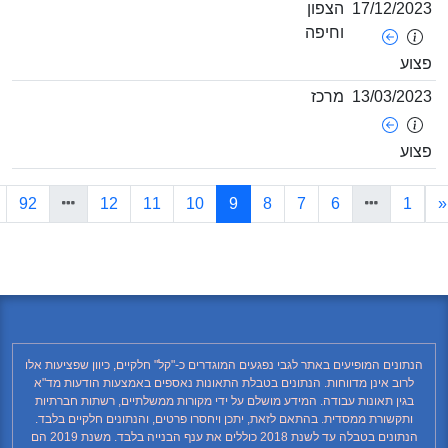
17/12/20
הצפון
וחיפה
וע
13/03/20
מרכז
וע
(current)
»
92
12
11
10
9
8
7
6
1
נתונים המופיעים באתר לגבי נפגעים המוגדרים כ-"קל" חלקיים, כיוון שפציעות אלו
לרוב אינן מדווחות. הנתונים בטבלת התאונות נאספים באמצעות הודעות מד"א
בגין תאונות עבודה. המידע מושלם על ידי מקורות ממשלתיים, רשתות חברתיות
ותקשורת ממסדית. בהתאם לזאת, יתכן ויחסרו פרטים, והנתונים חלקיים בלבד.
הנתונים בטבלה עד לשנת 2018 כוללים את ענף הבנייה בלבד. משנת 2019 הם