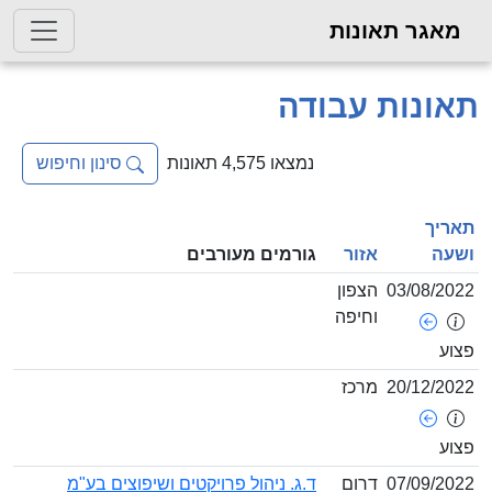
מאגר תאונות
אונות עבודה
נמצאו 4,575 תאונות
סינון וחיפוש
ריך
עה
אזור
גורמים מעורבים
03/08/20
הצפון
וחיפה
וע
20/12/20
מרכז
וע
07/09/20
דרום
ד.ג. ניהול פרויקטים ושיפוצים בע"מ