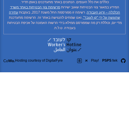
כוללים את כלל הענפים. הנתונים באתר מתעדכנים באופן תדיר.
המידע במאגר צווי הבטיחות שאוב ישירות
מרשימת צווי הבטיחות באתר משרד
הכלכלה – זרוע העבודה
. רשימה זו מפורסמת החל משנת 2017, בעקבות
עתירה
שהוגשה על ידי "קו לעובד"
, ואנו שמחים להנגישה באתר זה. הרשימה מתעדכנת
די יום, וכוללת רק מה שמפורסם ממילא בידי הרשות האמונה על אכיפת הבטיחות
בעבודה. ט.ל.ח.
fwk
PSPS
Play!
א
Hosting courtesy of DigitalFyre