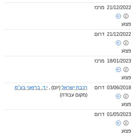
21/12/20
מרכז
וע
21/12/20
דרום
וע
18/01/20
מרכז
וע
03/06/20
דרום
רכבת ישראל
(יזם) ,
י.ד. ברזאני בע"מ
(מקום עבודה)
וע
01/05/20
דרום
וע