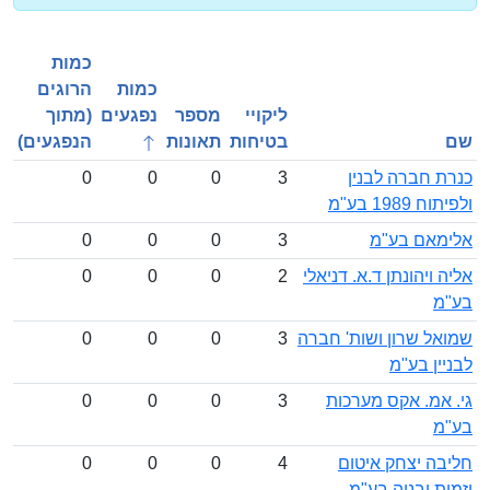
כמות
כמות
הרוגים
ליקויי
מספר
נפגעים
(מתוך
בטיחות
תאונות
הנפגעים)
 חברה לבנין
3
0
0
0
198 בע"מ
אם בע"מ
3
0
0
0
ויהונתן ד.א. דניאלי
2
0
0
0
ל שרון ושות' חברה
3
0
0
0
ן בע"מ
אמ. אקס מערכות
3
0
0
0
ה יצחק איטום
4
0
0
0
 ובניה בע"מ