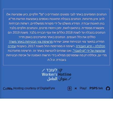
נים המופיעים באתר לגבי נפגעים המוגדרים כ-"קל" חלקיים, כיוון שפציעות אלו
וב אינן מדווחות. הנתונים בטבלת התאונות נאספים באמצעות הודעות מד"א
ין תאונות עבודה. המידע מושלם על ידי מקורות ממשלתיים, רשתות חברתיות
קשורת ממסדית. בהתאם לזאת, יתכן ויחסרו פרטים, והנתונים חלקיים בלבד.
הנתונים בטבלה עד לשנת 2018 כוללים את ענף הבנייה בלבד. משנת 2019 הם
כוללים את כלל הענפים. הנתונים באתר מתעדכנים באופן תדיר.
ידע במאגר צווי הבטיחות שאוב ישירות
מרשימת צווי הבטיחות באתר משרד
כלה – זרוע העבודה
. רשימה זו מפורסמת החל משנת 2017, בעקבות
עתירה
גשה על ידי "קו לעובד"
, ואנו שמחים להנגישה באתר זה. הרשימה מתעדכנת
יום, וכוללת רק מה שמפורסם ממילא בידי הרשות האמונה על אכיפת הבטיחות
בעבודה. ט.ל.ח.
fw
PSPS
Play!
א
Hosting courtesy of DigitalFyre