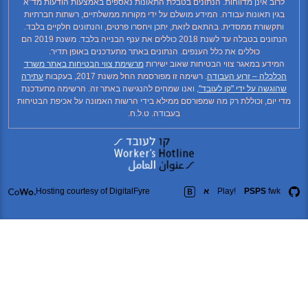
וב אינן מדווחות. הנתונים בטבלת התאונות נאספים באמצעות הודעות מד"א
ין תאונות עבודה. המידע מושלם על ידי מקורות ממשלתיים, רשתות חברתיות
קשורת ממסדית. בהתאם לזאת, יתכן ויחסרו פרטים, והנתונים חלקיים בלבד.
הנתונים בטבלה עד לשנת 2018 כוללים את ענף הבנייה בלבד. משנת 2019 הם
כוללים את כלל הענפים. הנתונים באתר מתעדכנים באופן תדיר.
ידע במאגר צווי הבטיחות שאוב ישירות
מרשימת צווי הבטיחות באתר משרד
כלה – זרוע העבודה
. רשימה זו מפורסמת החל משנת 2017, בעקבות
עתירה
גשה על ידי "קו לעובד"
, ואנו שמחים להנגישה באתר זה. הרשימה מתעדכנת
יום, וכוללת רק מה שמפורסם ממילא בידי הרשות האמונה על אכיפת הבטיחות
בעבודה. ט.ל.ח.
fw
PSPS
Play!
א
Hosting courtesy of DigitalFyre