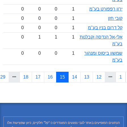
 רפפורט בע"מ
1
0
0
0
חזן
1
0
0
0
ום בנין בע"מ
1
0
0
0
אל הנדסה וקבלנות
1
1
1
0
ן ביסוס ומנהור
1
0
0
0
(current)
»
29
18
17
16
15
14
13
12
נים המופיעים באתר לגבי נפגעים המוגדרים כ-"קל" חלקיים, כיוון שפציעות אלו