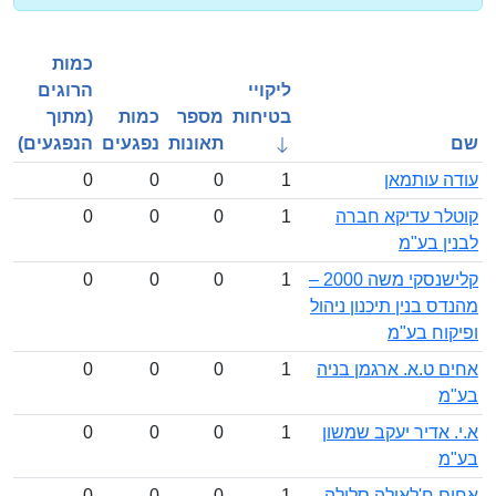
כמות
ליקויי
הרוגים
בטיחות
מספר
כמות
(מתוך
תאונות
נפגעים
הנפגעים)
 עותמאן
1
0
0
0
ר עדיקא חברה
1
0
0
0
 בע"מ
קלישנסקי משה 2000 –
1
0
0
0
 בנין תיכנון ניהול
וח בע"מ
 ט.א. ארגמן בניה
1
0
0
0
אדיר יעקב שמשון
1
0
0
0
 ח'לאילה סלילה
1
0
0
0