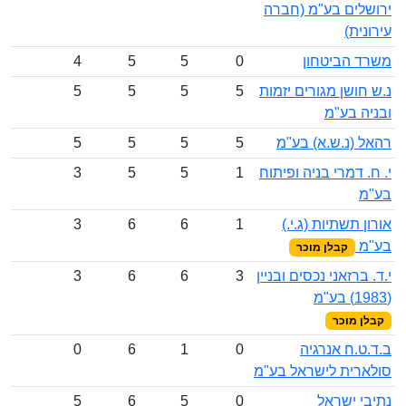
ירושלים בע"מ (חברה
עירונית)
משרד הביטחון
0
5
5
4
נ.ש חושן מגורים יזמות
5
5
5
5
ובניה בע"מ
רהאל (נ.ש.א) בע"מ
5
5
5
5
י. ח. דמרי בניה ופיתוח
1
5
5
3
בע"מ
אורון תשתיות (ג.י.)
1
6
6
3
בע"מ
קבלן מוכר
י.ד. ברזאני נכסים ובניין
3
6
6
3
(1983) בע"מ
קבלן מוכר
ב.ד.ט.ח אנרגיה
0
1
6
0
סולארית לישראל בע"מ
נתיבי ישראל
0
5
6
5