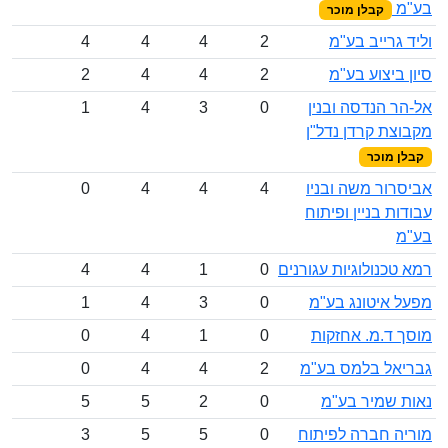
בע"מ
קבלן מוכר
וליד גרייב בע"מ
2
4
4
4
סיון ביצוע בע"מ
2
4
4
2
אל-הר הנדסה ובנין
0
3
4
1
מקבוצת קרדן נדל"ן
קבלן מוכר
אביסרור משה ובניו
4
4
4
0
עבודות בניין ופיתוח
בע"מ
רמא טכנולוגיות עגורנים
0
1
4
4
מפעל איטונג בע"מ
0
3
4
1
מוסך ד.מ. אחזקות
0
1
4
0
גבריאל בלמס בע"מ
2
4
4
0
נאות שמיר בע"מ
0
2
5
5
מוריה חברה לפיתוח
0
5
5
3