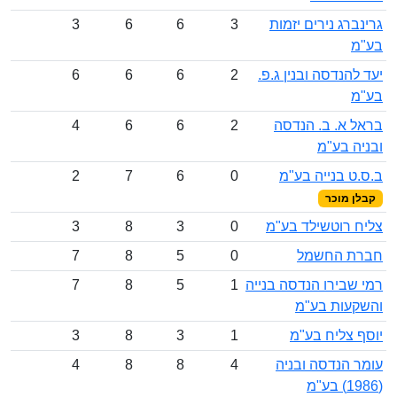
גרינברג נירים יזמות
3
6
6
3
בע"מ
יעד להנדסה ובנין ג.פ.
2
6
6
6
בע"מ
בראל א. ב. הנדסה
2
6
6
4
ובניה בע"מ
ב.ס.ט בנייה בע"מ
0
6
7
2
קבלן מוכר
צליח רוטשילד בע"מ
0
3
8
3
חברת החשמל
0
5
8
7
רמי שבירו הנדסה בנייה
1
5
8
7
והשקעות בע"מ
יוסף צליח בע"מ
1
3
8
3
עומר הנדסה ובניה
4
8
8
4
(1986) בע"מ