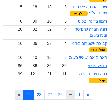
שפיר הנדסה אזרחית
3
18
18
15
וימית בע"מ
קבלן מוכר
רימון בדעאן בע"מ
5
10
30
0
דונה חברה להנדסה
4
32
32
20
ובנין בע"מ
קבוצת אשטרום בע"מ
4
32
36
16
קבלן מוכר
האחים אבו עיאש בע"מ
8
16
40
16
מבצע פרטי
86
86
86
86
דניה סיבוס בע"מ
11
121
121
99
קבלן מוכר
(current)
»
29
28
27
26
1
«