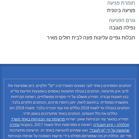
חומרת פגיעה
פציעה בינונית
גורם הפגיעה
נפילה מגובה
חבלות גפיים עליונות פונה לבית חולים מאיר
הנתונים המופיעים באתר לגבי נפגעים המוגדרים כ-"קל" חלקיים, כיוון שפציעות אלו
לרוב אינן מדווחות. הנתונים בטבלת התאונות נאספים באמצעות הודעות מד"א
בגין תאונות עבודה. המידע מושלם על ידי מקורות ממשלתיים, רשתות חברתיות
ותקשורת ממסדית. בהתאם לזאת, יתכן ויחסרו פרטים, והנתונים חלקיים בלבד.
הנתונים בטבלה עד לשנת 2018 כוללים את ענף הבנייה בלבד. משנת 2019 הם
כוללים את כלל הענפים. הנתונים באתר מתעדכנים באופן תדיר.
המידע במאגר צווי הבטיחות שאוב ישירות
מרשימת צווי הבטיחות באתר משרד
הכלכלה – זרוע העבודה
. רשימה זו מפורסמת החל משנת 2017, בעקבות
עתירה
שהוגשה על ידי "קו לעובד"
, ואנו שמחים להנגישה באתר זה. הרשימה מתעדכנת
מדי יום, וכוללת רק מה שמפורסם ממילא בידי הרשות האמונה על אכיפת הבטיחות