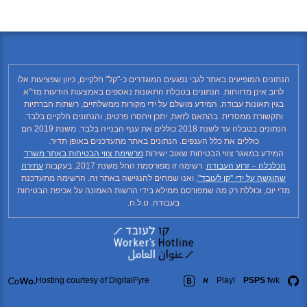
הנתונים המופיעים באתר לגבי נפגעים המוגדרים כ-"קל" חלקיים, כיוון שפציעות אלו
לרוב אינן מדווחות. הנתונים בטבלת התאונות נאספים באמצעות הודעות מד"א
בגין תאונות עבודה. המידע מושלם על ידי מקורות ממשלתיים, רשתות חברתיות
ותקשורת ממסדית. בהתאם לזאת, יתכן ויחסרו פרטים, והנתונים חלקיים בלבד.
הנתונים בטבלה עד לשנת 2018 כוללים את ענף הבנייה בלבד. משנת 2019 הם
כוללים את כלל הענפים. הנתונים באתר מתעדכנים באופן תדיר.
המידע במאגר צווי הבטיחות שאוב ישירות
מרשימת צווי הבטיחות באתר משרד
הכלכלה – זרוע העבודה
. רשימה זו מפורסמת החל משנת 2017, בעקבות
עתירה
שהוגשה על ידי "קו לעובד"
, ואנו שמחים להנגישה באתר זה. הרשימה מתעדכנת
מדי יום, וכוללת רק מה שמפורסם ממילא בידי הרשות האמונה על אכיפת הבטיחות
בעבודה. ט.ל.ח.
fwk
PSPS
Play!
א
Hosting courtesy of DigitalFyre