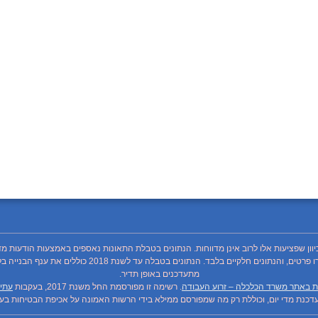
כיוון שפציעות אלו לרוב אינן מדווחות. הנתונים בטבלת התאונות נאספים באמצעות הודעות מד
מתעדכנים באופן תדיר.
ת באתר משרד הכלכלה – זרוע העבודה
. רשימה זו מפורסמת החל משנת 2017, בעקבות
עתיר
כנת מדי יום, וכוללת רק מה שמפורסם ממילא בידי הרשות האמונה על אכיפת הבטיחות בעבו