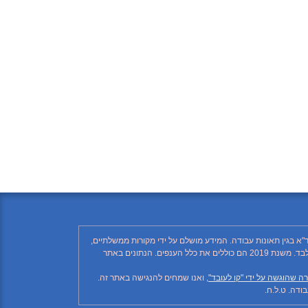
"א בגין תאונות עבודה. המידע מושלם על ידי מקורות ממשלתיים,
רשתות חברתיות ותקשורת ממסדית. בהתאם לזאת, יתכן ויחסרו פרטים, והנתונים חלקיים בלבד. הנתונים בטבלה עד לשנת 2018 כוללים את ענף הבנייה בלבד. משנת 2019 הם כוללים את כלל הענפים. הנתונים באתר
ה שהוגשה על ידי "קו לעובד"
, ואנו שמחים להנגישה באתר זה.
דה. ט.ל.ח.