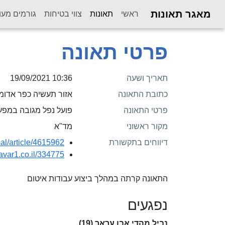
מאגר תאונות
(current)
ראשי
תאונות
צווי בטיחות
גורמים מעו
פרטי תאונה
תאריך ושעה
10:36 19/09/2021
כתובת התאונה
אזור תעשיה כפר אדומ
פרטי התאונה
פועל נפל מגובה במפע
מקור ראשוני
מד"א
דיווחים בתקשורת
al/article/4615962/
avar1.co.il/334775/
התאונה קרתה במהלך ביצוע עבודות איטום
נפגעים
נביל מהדי אבו עראר (19)