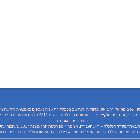
כיוון שפציעות אלו לרוב אינן מדווחות. הנתונים בטבלת התאונות נאספים באמצעות הודעות מד
מתעדכנים באופן תדיר.
ת באתר משרד הכלכלה – זרוע העבודה
. רשימה זו מפורסמת החל משנת 2017, בעקבות
עתיר
כנת מדי יום, וכוללת רק מה שמפורסם ממילא בידי הרשות האמונה על אכיפת הבטיחות בעבו