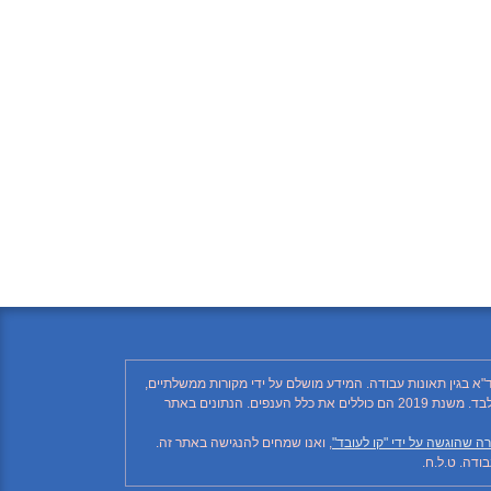
"א בגין תאונות עבודה. המידע מושלם על ידי מקורות ממשלתיים,
רשתות חברתיות ותקשורת ממסדית. בהתאם לזאת, יתכן ויחסרו פרטים, והנתונים חלקיים בלבד. הנתונים בטבלה עד לשנת 2018 כוללים את ענף הבנייה בלבד. משנת 2019 הם כוללים את כלל הענפים. הנתונים באתר
ה שהוגשה על ידי "קו לעובד"
, ואנו שמחים להנגישה באתר זה.
דה. ט.ל.ח.