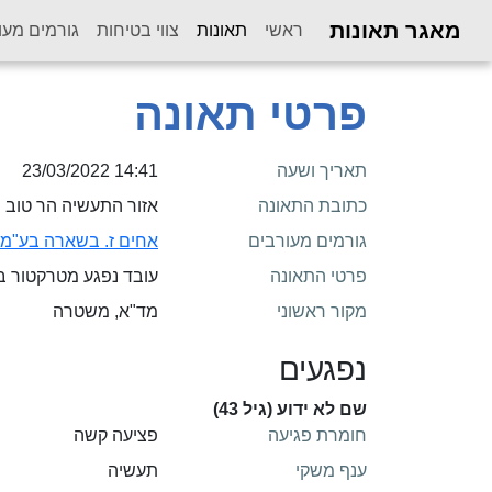
מאגר תאונות
(current)
ראשי
תאונות
צווי בטיחות
גורמים מעו
פרטי תאונה
תאריך ושעה
14:41 23/03/2022
כתובת התאונה
אזור התעשיה הר טוב 
גורמים מעורבים
אחים ז. בשארה בע"מ
פרטי התאונה
עובד נפגע מטרקטור 
מקור ראשוני
מד"א, משטרה
נפגעים
שם לא ידוע (גיל 43)
חומרת פגיעה
פציעה קשה
ענף משקי
תעשיה