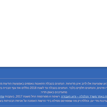
כיוון שפציעות אלו לרוב אינן מדווחות. הנתונים בטבלת התאונות נאספים באמצעות הודעות מד
מתעדכנים באופן תדיר.
ת באתר משרד הכלכלה – זרוע העבודה
. רשימה זו מפורסמת החל משנת 2017, בעקבות
עתיר
כנת מדי יום, וכוללת רק מה שמפורסם ממילא בידי הרשות האמונה על אכיפת הבטיחות בעבו