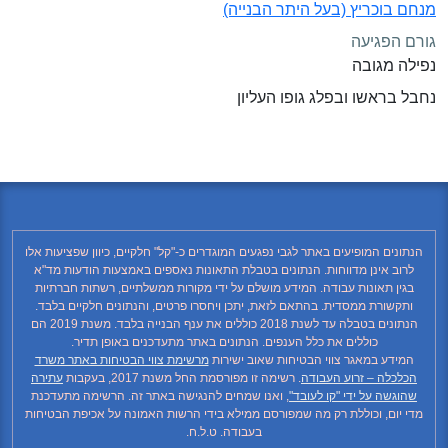
מנחם בוכריץ (בעל היתר הבנייה)
גורם הפגיעה
נפילה מגובה
נחבל בראשו ובפלג גופו העליון
הנתונים המופיעים באתר לגבי נפגעים המוגדרים כ-"קל" חלקיים, כיוון שפציעות אלו
לרוב אינן מדווחות. הנתונים בטבלת התאונות נאספים באמצעות הודעות מד"א
בגין תאונות עבודה. המידע מושלם על ידי מקורות ממשלתיים, רשתות חברתיות
ותקשורת ממסדית. בהתאם לזאת, יתכן ויחסרו פרטים, והנתונים חלקיים בלבד.
הנתונים בטבלה עד לשנת 2018 כוללים את ענף הבנייה בלבד. משנת 2019 הם
כוללים את כלל הענפים. הנתונים באתר מתעדכנים באופן תדיר.
המידע במאגר צווי הבטיחות שאוב ישירות
מרשימת צווי הבטיחות באתר משרד
הכלכלה – זרוע העבודה
. רשימה זו מפורסמת החל משנת 2017, בעקבות
עתירה
שהוגשה על ידי "קו לעובד"
, ואנו שמחים להנגישה באתר זה. הרשימה מתעדכנת
מדי יום, וכוללת רק מה שמפורסם ממילא בידי הרשות האמונה על אכיפת הבטיחות
בעבודה. ט.ל.ח.