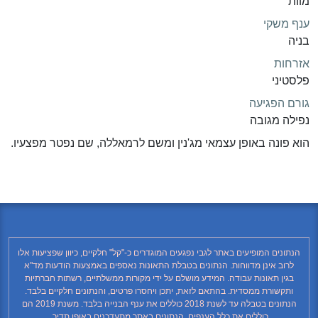
מוות
ענף משקי
בניה
אזרחות
פלסטיני
גורם הפגיעה
נפילה מגובה
הוא פונה באופן עצמאי מג'נין ומשם לרמאללה, שם נפטר מפצעיו.
הנתונים המופיעים באתר לגבי נפגעים המוגדרים כ-"קל" חלקיים, כיוון שפציעות אלו
לרוב אינן מדווחות. הנתונים בטבלת התאונות נאספים באמצעות הודעות מד"א
בגין תאונות עבודה. המידע מושלם על ידי מקורות ממשלתיים, רשתות חברתיות
ותקשורת ממסדית. בהתאם לזאת, יתכן ויחסרו פרטים, והנתונים חלקיים בלבד.
הנתונים בטבלה עד לשנת 2018 כוללים את ענף הבנייה בלבד. משנת 2019 הם
כוללים את כלל הענפים. הנתונים באתר מתעדכנים באופן תדיר.