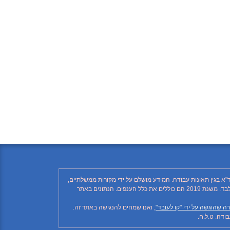
"א בגין תאונות עבודה. המידע מושלם על ידי מקורות ממשלתיים,
רשתות חברתיות ותקשורת ממסדית. בהתאם לזאת, יתכן ויחסרו פרטים, והנתונים חלקיים בלבד. הנתונים בטבלה עד לשנת 2018 כוללים את ענף הבנייה בלבד. משנת 2019 הם כוללים את כלל הענפים. הנתונים באתר
ה שהוגשה על ידי "קו לעובד"
, ואנו שמחים להנגישה באתר זה.
דה. ט.ל.ח.