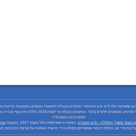
כיוון שפציעות אלו לרוב אינן מדווחות. הנתונים בטבלת התאונות נאספים באמצעות הודעות מד
מתעדכנים באופן תדיר.
ת באתר משרד הכלכלה – זרוע העבודה
. רשימה זו מפורסמת החל משנת 2017, בעקבות
עתיר
כנת מדי יום, וכוללת רק מה שמפורסם ממילא בידי הרשות האמונה על אכיפת הבטיחות בעבו