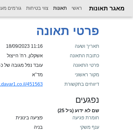
מאגר תאונות
(current)
ראשי
תאונות
צווי בטיחות
גורמים מעו
פרטי תאונה
תאריך ושעה
11:16 18/09/2023
כתובת התאונה
אשקלון, רח' הייצול
פרטי התאונה
עובד נפל מגובה של כ-4 מטר במהלך עבודתו באתר בנייה
מקור ראשוני
מד"א
דיווחים בתקשורת
.davar1.co.il/451563/
נפגעים
שם לא ידוע (גיל 25)
חומרת פגיעה
פציעה בינונית
ענף משקי
בניה