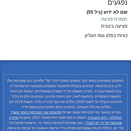
נפגעים
שם לא ידוע (גיל 55)
חומרת פגיעה
פציעה בינונית
כוויות בפלג גופו העליון
הנתונים המופיעים באתר לגבי נפגעים המוגדרים כ-"קל" חלקיים, כיוון שפציעות אלו
לרוב אינן מדווחות. הנתונים בטבלת התאונות נאספים באמצעות הודעות מד"א
בגין תאונות עבודה. המידע מושלם על ידי מקורות ממשלתיים, רשתות חברתיות
ותקשורת ממסדית. בהתאם לזאת, יתכן ויחסרו פרטים, והנתונים חלקיים בלבד.
הנתונים בטבלה עד לשנת 2018 כוללים את ענף הבנייה בלבד. משנת 2019 הם
כוללים את כלל הענפים. הנתונים באתר מתעדכנים באופן תדיר.
המידע במאגר צווי הבטיחות שאוב ישירות
מרשימת צווי הבטיחות באתר משרד
הכלכלה – זרוע העבודה
. רשימה זו מפורסמת החל משנת 2017, בעקבות
עתירה
שהוגשה על ידי "קו לעובד"
, ואנו שמחים להנגישה באתר זה. הרשימה מתעדכנת
מדי יום, וכוללת רק מה שמפורסם ממילא בידי הרשות האמונה על אכיפת הבטיחות