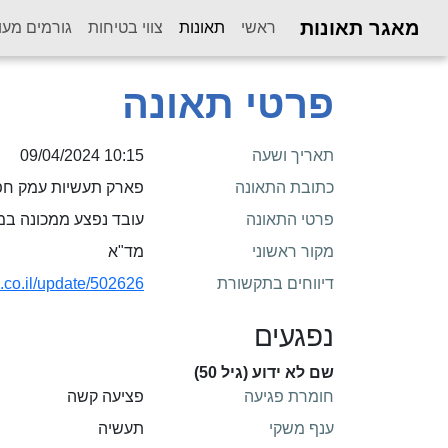
מאגר תאונות
(current)
ראשי
תאונות
צווי בטיחות
גורמים מעו
פרטי תאונה
תאריך ושעה
10:15 09/04/2024
כתובת התאונה
פארק תעשיות עמק חפ
פרטי התאונה
עובד נפצע ממכונה במ
מקור ראשוני
מד"א
דיווחים בתקשורת
.co.il/update/502626/
נפגעים
שם לא ידוע (גיל 50)
חומרת פגיעה
פציעה קשה
ענף משקי
תעשיה