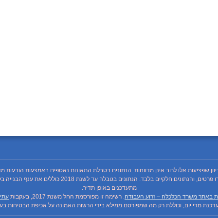
כיוון שפציעות אלו לרוב אינן מדווחות. הנתונים בטבלת התאונות נאספים באמצעות הודעות מד
מתעדכנים באופן תדיר.
ת באתר משרד הכלכלה – זרוע העבודה
. רשימה זו מפורסמת החל משנת 2017, בעקבות
עתיר
כנת מדי יום, וכוללת רק מה שמפורסם ממילא בידי הרשות האמונה על אכיפת הבטיחות בעבו