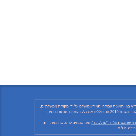
"א בגין תאונות עבודה. המידע מושלם על ידי מקורות ממשלתיים,
רשתות חברתיות ותקשורת ממסדית. בהתאם לזאת, יתכן ויחסרו פרטים, והנתונים חלקיים בלבד. הנתונים בטבלה עד לשנת 2018 כוללים את ענף הבנייה בלבד. משנת 2019 הם כוללים את כלל הענפים. הנתונים באתר
ה שהוגשה על ידי "קו לעובד"
, ואנו שמחים להנגישה באתר זה.
דה. ט.ל.ח.