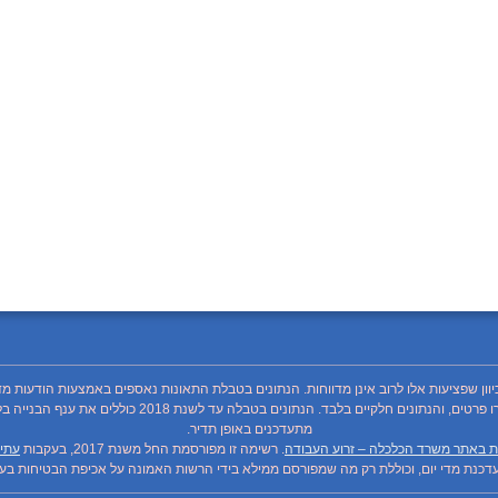
כיוון שפציעות אלו לרוב אינן מדווחות. הנתונים בטבלת התאונות נאספים באמצעות הודעות מד
מתעדכנים באופן תדיר.
ת באתר משרד הכלכלה – זרוע העבודה
. רשימה זו מפורסמת החל משנת 2017, בעקבות
עתיר
כנת מדי יום, וכוללת רק מה שמפורסם ממילא בידי הרשות האמונה על אכיפת הבטיחות בעבו