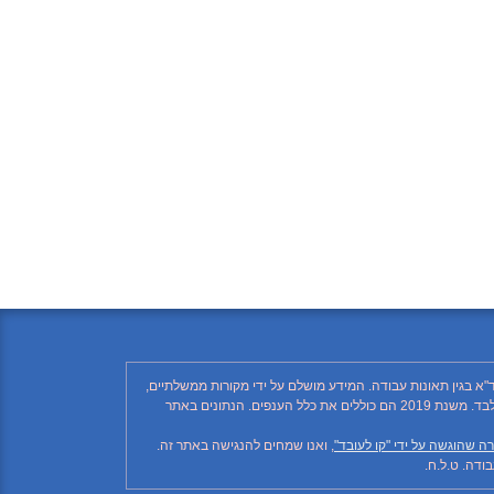
"א בגין תאונות עבודה. המידע מושלם על ידי מקורות ממשלתיים,
רשתות חברתיות ותקשורת ממסדית. בהתאם לזאת, יתכן ויחסרו פרטים, והנתונים חלקיים בלבד. הנתונים בטבלה עד לשנת 2018 כוללים את ענף הבנייה בלבד. משנת 2019 הם כוללים את כלל הענפים. הנתונים באתר
ה שהוגשה על ידי "קו לעובד"
, ואנו שמחים להנגישה באתר זה.
דה. ט.ל.ח.