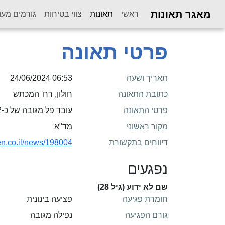
מאגר תאונות
(current)
ראשי
תאונות
צווי בטיחות
גורמים מעו
פרטי תאונה
תאריך ושעה
06:53 24/06/2024
כתובת התאונה
חולון, רח' המכתש
פרטי התאונה
עובד פל מגובה של כ-2 מטר במהלך עבודתו
מקור ראשוני
מד"א
דיווחים בתקשורת
fen.co.il/news/198004
נפגעים
שם לא ידוע (גיל 28)
חומרת פגיעה
פציעה בינונית
גורם הפגיעה
נפילה מגובה