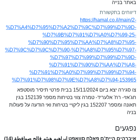
באתר בנייה
דיווחים בתקשורת
https://hamal.co.il/main/2-
%D7%A4%D7%95%D7%A2%D7%9C%D7%99%D7%9D-
%D7%9B%D7%91%D7%A0%D7%99-25-
%D7%90%D7%95%D7%AA%D7%A8%D7%95-
%D7%9C%D7%9C%D7%90-%D7%A8%D7%95%D7%97-
%D7%97%D7%99%D7%99%D7%9D-
%D7%91%D7%90%D7%AA%D7%A8-
%D7%91%D7%A0%D7%99%D7%99%D7%94-
%D7%91%D7%98%D7%9E%D7%A8%D7%94-153965
צו סגירה יצא ביום 15/11/2024 בבית פרטי תיסיר מוסטפא
חג'אזי- רח' אלעריד- טמרה צווי בטיחות מספר 152139 בגין
תאונה ומספר 152207 בגין ליקויי בטיחות ואי הודעה על פעולות
בניה
נפגעים
איברהים היית'ם פאלח סוואפט ابراهيم هيثم فالح صوافطة (14)