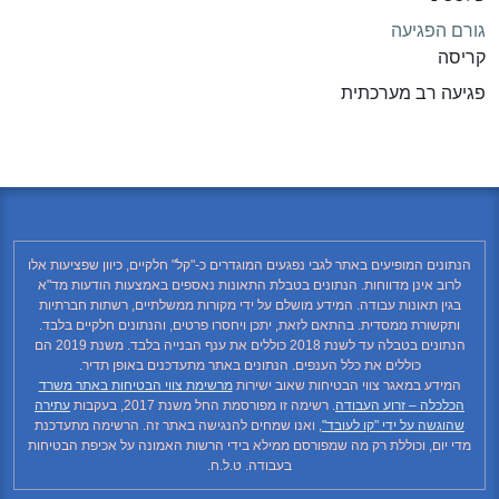
גורם הפגיעה
קריסה
פגיעה רב מערכתית
הנתונים המופיעים באתר לגבי נפגעים המוגדרים כ-"קל" חלקיים, כיוון שפציעות אלו
לרוב אינן מדווחות. הנתונים בטבלת התאונות נאספים באמצעות הודעות מד"א
בגין תאונות עבודה. המידע מושלם על ידי מקורות ממשלתיים, רשתות חברתיות
ותקשורת ממסדית. בהתאם לזאת, יתכן ויחסרו פרטים, והנתונים חלקיים בלבד.
הנתונים בטבלה עד לשנת 2018 כוללים את ענף הבנייה בלבד. משנת 2019 הם
כוללים את כלל הענפים. הנתונים באתר מתעדכנים באופן תדיר.
המידע במאגר צווי הבטיחות שאוב ישירות
מרשימת צווי הבטיחות באתר משרד
הכלכלה – זרוע העבודה
. רשימה זו מפורסמת החל משנת 2017, בעקבות
עתירה
שהוגשה על ידי "קו לעובד"
, ואנו שמחים להנגישה באתר זה. הרשימה מתעדכנת
מדי יום, וכוללת רק מה שמפורסם ממילא בידי הרשות האמונה על אכיפת הבטיחות
בעבודה. ט.ל.ח.