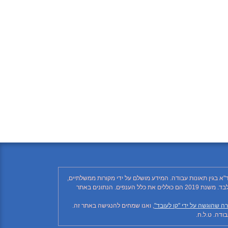
"א בגין תאונות עבודה. המידע מושלם על ידי מקורות ממשלתיים,
רשתות חברתיות ותקשורת ממסדית. בהתאם לזאת, יתכן ויחסרו פרטים, והנתונים חלקיים בלבד. הנתונים בטבלה עד לשנת 2018 כוללים את ענף הבנייה בלבד. משנת 2019 הם כוללים את כלל הענפים. הנתונים באתר
ה שהוגשה על ידי "קו לעובד"
, ואנו שמחים להנגישה באתר זה.
דה. ט.ל.ח.