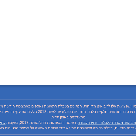
כיוון שפציעות אלו לרוב אינן מדווחות. הנתונים בטבלת התאונות נאספים באמצעות הודעות מד
מתעדכנים באופן תדיר.
ת באתר משרד הכלכלה – זרוע העבודה
. רשימה זו מפורסמת החל משנת 2017, בעקבות
עתיר
כנת מדי יום, וכוללת רק מה שמפורסם ממילא בידי הרשות האמונה על אכיפת הבטיחות בעבו