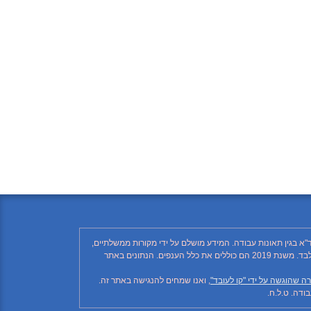
"א בגין תאונות עבודה. המידע מושלם על ידי מקורות ממשלתיים,
רשתות חברתיות ותקשורת ממסדית. בהתאם לזאת, יתכן ויחסרו פרטים, והנתונים חלקיים בלבד. הנתונים בטבלה עד לשנת 2018 כוללים את ענף הבנייה בלבד. משנת 2019 הם כוללים את כלל הענפים. הנתונים באתר
ה שהוגשה על ידי "קו לעובד"
, ואנו שמחים להנגישה באתר זה.
דה. ט.ל.ח.