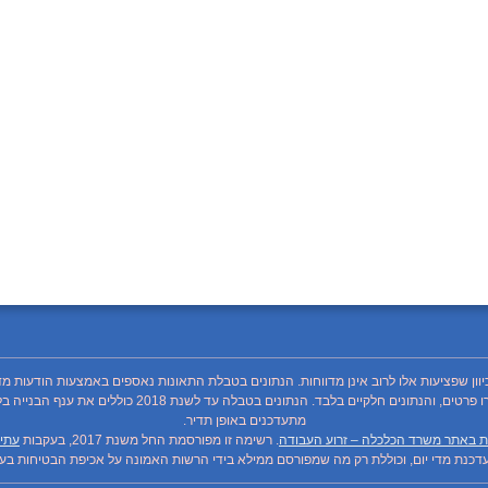
כיוון שפציעות אלו לרוב אינן מדווחות. הנתונים בטבלת התאונות נאספים באמצעות הודעות מד
מתעדכנים באופן תדיר.
ת באתר משרד הכלכלה – זרוע העבודה
. רשימה זו מפורסמת החל משנת 2017, בעקבות
עתיר
כנת מדי יום, וכוללת רק מה שמפורסם ממילא בידי הרשות האמונה על אכיפת הבטיחות בעבו