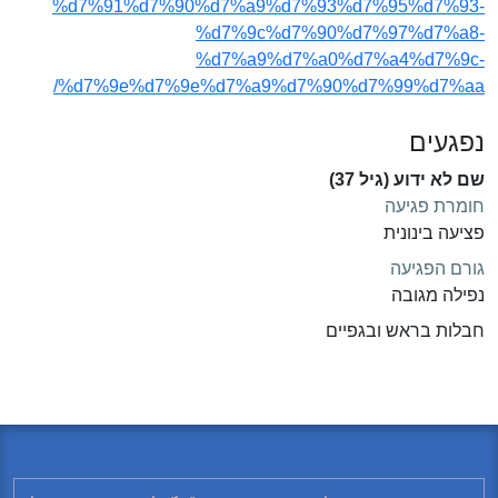
%d7%91%d7%90%d7%a9%d7%93%d7%95%d7%93-
%d7%9c%d7%90%d7%97%d7%a8-
%d7%a9%d7%a0%d7%a4%d7%9c-
%d7%9e%d7%9e%d7%a9%d7%90%d7%99%d7%aa/
נפגעים
שם לא ידוע (גיל 37)
חומרת פגיעה
פציעה בינונית
גורם הפגיעה
נפילה מגובה
חבלות בראש ובגפיים