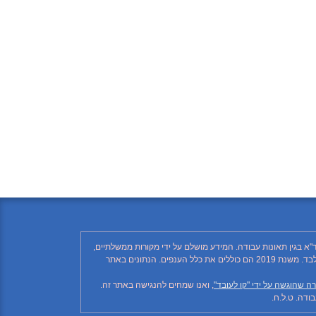
"א בגין תאונות עבודה. המידע מושלם על ידי מקורות ממשלתיים,
רשתות חברתיות ותקשורת ממסדית. בהתאם לזאת, יתכן ויחסרו פרטים, והנתונים חלקיים בלבד. הנתונים בטבלה עד לשנת 2018 כוללים את ענף הבנייה בלבד. משנת 2019 הם כוללים את כלל הענפים. הנתונים באתר
ה שהוגשה על ידי "קו לעובד"
, ואנו שמחים להנגישה באתר זה.
דה. ט.ל.ח.