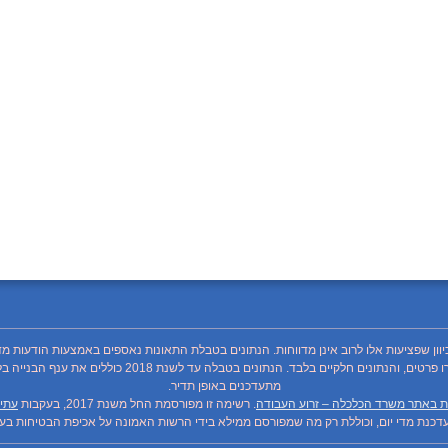
כיוון שפציעות אלו לרוב אינן מדווחות. הנתונים בטבלת התאונות נאספים באמצעות הודעות מד
מתעדכנים באופן תדיר.
ת באתר משרד הכלכלה – זרוע העבודה
. רשימה זו מפורסמת החל משנת 2017, בעקבות
עתיר
כנת מדי יום, וכוללת רק מה שמפורסם ממילא בידי הרשות האמונה על אכיפת הבטיחות בעבו