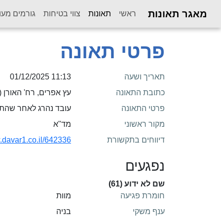
מאגר תאונות
(current)
ראשי
תאונות
צווי בטיחות
גורמים מעו
פרטי תאונה
תאריך ושעה
11:13 01/12/2025
כתובת התאונה
עץ אפרים, רח' האורן (
פרטי התאונה
עובד נהרג לאחר שהת
מקור ראשוני
מד"א
דיווחים בתקשורת
.davar1.co.il/642336/
נפגעים
שם לא ידוע (61)
חומרת פגיעה
מוות
ענף משקי
בניה