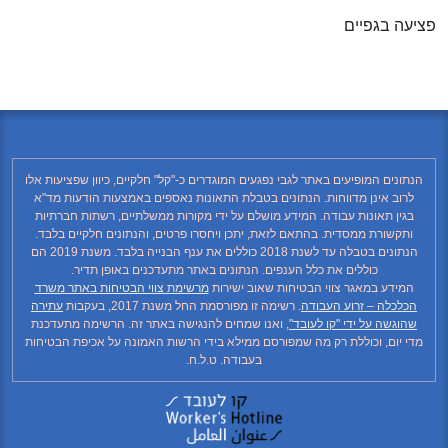
פציעה בגפיים
הנתונים המופיעים באתר לגבי נפגעים המוגדרים כ-"קל" חלקיים, כיוון שפציעות אלו
לרוב אינן מדווחות. הנתונים בטבלת התאונות נאספים באמצעות הודעות מד"א
בגין תאונות עבודה. המידע מושלם על ידי מקורות ממשלתיים, רשתות חברתיות
ותקשורת ממסדית. בהתאם לזאת, יתכן ויחסרו פרטים, והנתונים חלקיים בלבד.
הנתונים בטבלה עד לשנת 2018 כוללים את ענף הבנייה בלבד. משנת 2019 הם
כוללים את כלל הענפים. הנתונים באתר מתעדכנים באופן תדיר.
המידע במאגר צווי הבטיחות שאוב ישירות
מרשימת צווי הבטיחות באתר משרד
הכלכלה – זרוע העבודה
. רשימה זו מפורסמת החל משנת 2017, בעקבות
עתירה
שהוגשה על ידי "קו לעובד"
, ואנו שמחים להנגישה באתר זה. הרשימה מתעדכנת
מדי יום, וכוללת רק מה שמפורסם ממילא בידי הרשות האמונה על אכיפת הבטיחות
בעבודה. ט.ל.ח.