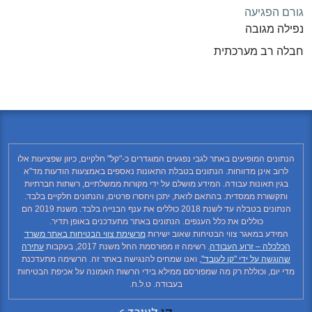
גורם הפגיעה
נפילה מגובה
חבלה רב מערכתית
הנתונים המופיעים באתר לגבי נפגעים המוגדרים כ-"קל" חלקיים, כיוון שפציעות אלו
לרוב אינן מדווחות. הנתונים בטבלת התאונות נאספים באמצעות הודעות מד"א
בגין תאונות עבודה. המידע מושלם על ידי מקורות ממשלתיים, רשתות חברתיות
ותקשורת ממסדית. בהתאם לזאת, יתכן ויחסרו פרטים, והנתונים חלקיים בלבד.
הנתונים בטבלה עד לשנת 2018 כוללים את ענף הבנייה בלבד. משנת 2019 הם
כוללים את כלל הענפים. הנתונים באתר מתעדכנים באופן תדיר.
המידע במאגר צווי הבטיחות שאוב ישירות
מרשימת צווי הבטיחות באתר משרד
הכלכלה – זרוע העבודה
. רשימה זו מפורסמת החל משנת 2017, בעקבות
עתירה
שהוגשה על ידי "קו לעובד"
, ואנו שמחים להנגישה באתר זה. הרשימה מתעדכנת
מדי יום, וכוללת רק מה שמפורסם ממילא בידי הרשות האמונה על אכיפת הבטיחות
בעבודה. ט.ל.ח.