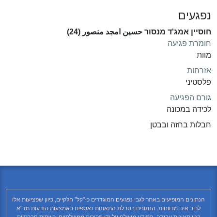
נפגעים
חוסיין אמג'ד מנסור حسين امجد منصور (24)
חומרת פגיעה
מוות
אזרחות
פלסטיני
גורם הפגיעה
לכידה במכונה
חבלות בחזה ובבטן
הנתונים המופיעים באתר לגבי נפגעים המוגדרים כ-"קל" חלקיים, כיוון שפציעות אלו
לרוב אינן מדווחות. הנתונים בטבלת התאונות נאספים באמצעות הודעות מד"א