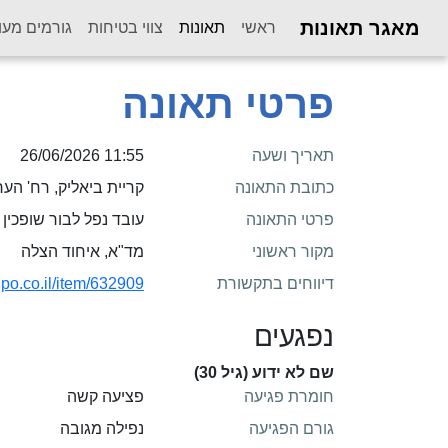
מאגר תאונות
(current)
ראשי
תאונות
צווי בטיחות
גורמים מעו
פרטי תאונה
תאריך ושעה
11:55 26/06/2026
כתובת התאונה
קריית ביאליק, רח' הער
פרטי התאונה
עובד נפל לבור שופכין בעומק של כ-4 מטר ב
מקור ראשוני
מד"א, איחוד הצלה
דיווחים בתקשורת
aipo.co.il/item/632909
נפגעים
שם לא ידוע (גיל 30)
חומרת פגיעה
פציעה קשה
גורם הפגיעה
נפילה מגובה