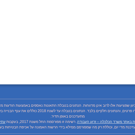
כיוון שפציעות אלו לרוב אינן מדווחות. הנתונים בטבלת התאונות נאספים באמצעות הודעות מד
מתעדכנים באופן תדיר.
ת באתר משרד הכלכלה – זרוע העבודה
. רשימה זו מפורסמת החל משנת 2017, בעקבות
עתיר
כנת מדי יום, וכוללת רק מה שמפורסם ממילא בידי הרשות האמונה על אכיפת הבטיחות בעבו