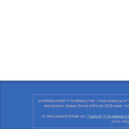
"א בגין תאונות עבודה. המידע מושלם על ידי מקורות ממשלתיים,
רשתות חברתיות ותקשורת ממסדית. בהתאם לזאת, יתכן ויחסרו פרטים, והנתונים חלקיים בלבד. הנתונים בטבלה עד לשנת 2018 כוללים את ענף הבנייה בלבד. משנת 2019 הם כוללים את כלל הענפים. הנתונים באתר
ה שהוגשה על ידי "קו לעובד"
, ואנו שמחים להנגישה באתר זה.
דה. ט.ל.ח.