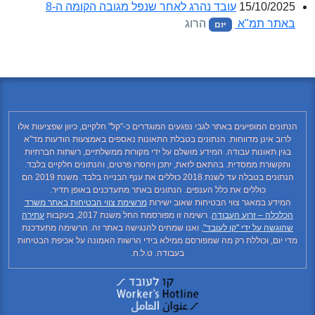
15/10/2025
עובד נהרג לאחר שנפל מגובה הקומה ה-8
באתר תמ"א
הרוג
יזם
הנתונים המופיעים באתר לגבי נפגעים המוגדרים כ-"קל" חלקיים, כיוון שפציעות אלו
לרוב אינן מדווחות. הנתונים בטבלת התאונות נאספים באמצעות הודעות מד"א
בגין תאונות עבודה. המידע מושלם על ידי מקורות ממשלתיים, רשתות חברתיות
ותקשורת ממסדית. בהתאם לזאת, יתכן ויחסרו פרטים, והנתונים חלקיים בלבד.
הנתונים בטבלה עד לשנת 2018 כוללים את ענף הבנייה בלבד. משנת 2019 הם
כוללים את כלל הענפים. הנתונים באתר מתעדכנים באופן תדיר.
המידע במאגר צווי הבטיחות שאוב ישירות
מרשימת צווי הבטיחות באתר משרד
הכלכלה – זרוע העבודה
. רשימה זו מפורסמת החל משנת 2017, בעקבות
עתירה
שהוגשה על ידי "קו לעובד"
, ואנו שמחים להנגישה באתר זה. הרשימה מתעדכנת
מדי יום, וכוללת רק מה שמפורסם ממילא בידי הרשות האמונה על אכיפת הבטיחות
בעבודה. ט.ל.ח.