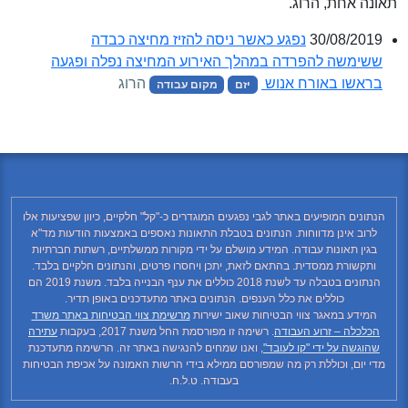
תאונה אחת, הרוג.
30/08/2019
נפגע כאשר ניסה להזיז מחיצה כבדה
ששימשה להפרדה במהלך האירוע המחיצה נפלה ופגעה
בראשו באורח אנוש
הרוג
יזם
מקום עבודה
הנתונים המופיעים באתר לגבי נפגעים המוגדרים כ-"קל" חלקיים, כיוון שפציעות אלו
לרוב אינן מדווחות. הנתונים בטבלת התאונות נאספים באמצעות הודעות מד"א
בגין תאונות עבודה. המידע מושלם על ידי מקורות ממשלתיים, רשתות חברתיות
ותקשורת ממסדית. בהתאם לזאת, יתכן ויחסרו פרטים, והנתונים חלקיים בלבד.
הנתונים בטבלה עד לשנת 2018 כוללים את ענף הבנייה בלבד. משנת 2019 הם
כוללים את כלל הענפים. הנתונים באתר מתעדכנים באופן תדיר.
המידע במאגר צווי הבטיחות שאוב ישירות
מרשימת צווי הבטיחות באתר משרד
הכלכלה – זרוע העבודה
. רשימה זו מפורסמת החל משנת 2017, בעקבות
עתירה
שהוגשה על ידי "קו לעובד"
, ואנו שמחים להנגישה באתר זה. הרשימה מתעדכנת
מדי יום, וכוללת רק מה שמפורסם ממילא בידי הרשות האמונה על אכיפת הבטיחות
בעבודה. ט.ל.ח.