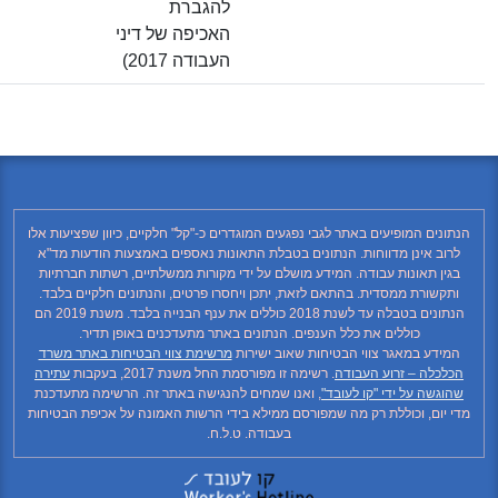
להגברת
האכיפה של דיני
העבודה 2017)
 המופיעים באתר לגבי נפגעים המוגדרים כ-"קל" חלקיים, כיוון שפציעות אלו
אינן מדווחות. הנתונים בטבלת התאונות נאספים באמצעות הודעות מד"א
תאונות עבודה. המידע מושלם על ידי מקורות ממשלתיים, רשתות חברתיות
רת ממסדית. בהתאם לזאת, יתכן ויחסרו פרטים, והנתונים חלקיים בלבד.
הנתונים בטבלה עד לשנת 2018 כוללים את ענף הבנייה בלבד. משנת 2019 הם
כוללים את כלל הענפים. הנתונים באתר מתעדכנים באופן תדיר.
 במאגר צווי הבטיחות שאוב ישירות
מרשימת צווי הבטיחות באתר משרד
ה – זרוע העבודה
. רשימה זו מפורסמת החל משנת 2017, בעקבות
עתירה
 על ידי "קו לעובד"
, ואנו שמחים להנגישה באתר זה. הרשימה מתעדכנת
, וכוללת רק מה שמפורסם ממילא בידי הרשות האמונה על אכיפת הבטיחות
בעבודה. ט.ל.ח.