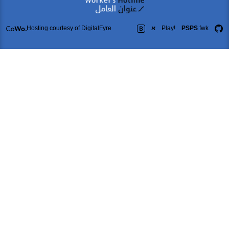
PSPS
Play!
א
Hosting courtesy of DigitalFyre