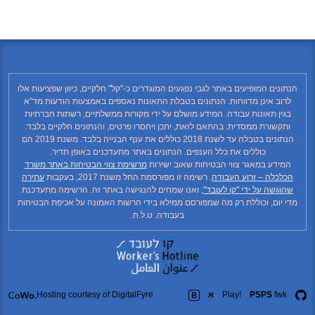
הנתונים המופיעים באתר לגבי נפגעים המוגדרים כ-"קל" חלקיים, כיוון שפציעות אלו
לרוב אינן מדווחות. הנתונים בטבלת התאונות נאספים באמצעות הודעות מד"א
בגין תאונות עבודה. המידע מושלם על ידי מקורות ממשלתיים, רשתות חברתיות
ותקשורת ממסדית. בהתאם לזאת, יתכן ויחסרו פרטים, והנתונים חלקיים בלבד.
הנתונים בטבלה עד לשנת 2018 כוללים את ענף הבנייה בלבד. משנת 2019 הם
כוללים את כלל הענפים. הנתונים באתר מתעדכנים באופן תדיר.
המידע במאגר צווי הבטיחות שאוב ישירות
מרשימת צווי הבטיחות באתר משרד
הכלכלה – זרוע העבודה
. רשימה זו מפורסמת החל משנת 2017, בעקבות
עתירה
שהוגשה על ידי "קו לעובד"
, ואנו שמחים להנגישה באתר זה. הרשימה מתעדכנת
מדי יום, וכוללת רק מה שמפורסם ממילא בידי הרשות האמונה על אכיפת הבטיחות
בעבודה. ט.ל.ח.
fwk
PSPS
Play!
א
Hosting courtesy of DigitalFyre