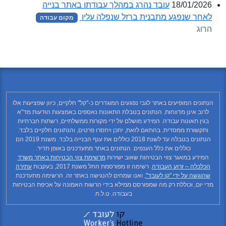
18/01/2026
עובד נהרג במהלך עבודתו באתר בנייה
לאחר שנפגע מתבנית ברזל שנפלה עליו
מקום עבודה
הרוג
הנתונים המופיעים באתר לגבי נפגעים המוגדרים כ-"קל" חלקיים, כיוון שפציעות אלו
לרוב אינן מדווחות. הנתונים בטבלת התאונות נאספים באמצעות הודעות מד"א
בגין תאונות עבודה. המידע מושלם על ידי מקורות ממשלתיים, רשתות חברתיות
ותקשורת ממסדית. בהתאם לזאת, יתכן ויחסרו פרטים, והנתונים חלקיים בלבד.
הנתונים בטבלה עד לשנת 2018 כוללים את ענף הבנייה בלבד. משנת 2019 הם
כוללים את כלל הענפים. הנתונים באתר מתעדכנים באופן תדיר.
המידע במאגר צווי הבטיחות שאוב ישירות
מרשימת צווי הבטיחות באתר משרד
הכלכלה – זרוע העבודה
. רשימה זו מפורסמת החל משנת 2017, בעקבות
עתירה
שהוגשה על ידי "קו לעובד"
, ואנו שמחים להנגישה באתר זה. הרשימה מתעדכנת
מדי יום, וכוללת רק מה שמפורסם ממילא בידי הרשות האמונה על אכיפת הבטיחות
בעבודה. ט.ל.ח.