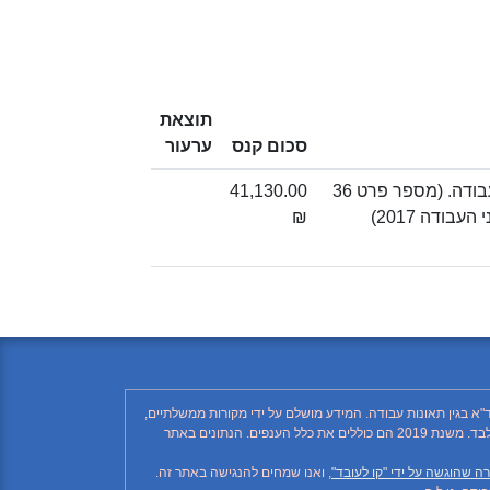
תוצאת
סכום קנס
ערעור
עריכת בדיקה של מכונת הרמה על ידי בודק מוסמך, לפי סעיף 81 לפקודת הבטיחות בעבודה. (מספר פרט 36
41,130.00
ודה 2017)
₪
"א בגין תאונות עבודה. המידע מושלם על ידי מקורות ממשלתיים,
רשתות חברתיות ותקשורת ממסדית. בהתאם לזאת, יתכן ויחסרו פרטים, והנתונים חלקיים בלבד. הנתונים בטבלה עד לשנת 2018 כוללים את ענף הבנייה בלבד. משנת 2019 הם כוללים את כלל הענפים. הנתונים באתר
ה שהוגשה על ידי "קו לעובד"
, ואנו שמחים להנגישה באתר זה.