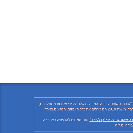
"א בגין תאונות עבודה. המידע מושלם על ידי מקורות ממשלתיים,
רשתות חברתיות ותקשורת ממסדית. בהתאם לזאת, יתכן ויחסרו פרטים, והנתונים חלקיים בלבד. הנתונים בטבלה עד לשנת 2018 כוללים את ענף הבנייה בלבד. משנת 2019 הם כוללים את כלל הענפים. הנתונים באתר
ה שהוגשה על ידי "קו לעובד"
, ואנו שמחים להנגישה באתר זה.
דה. ט.ל.ח.