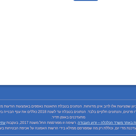
כיוון שפציעות אלו לרוב אינן מדווחות. הנתונים בטבלת התאונות נאספים באמצעות הודעות מד
מתעדכנים באופן תדיר.
ת באתר משרד הכלכלה – זרוע העבודה
. רשימה זו מפורסמת החל משנת 2017, בעקבות
עתיר
כנת מדי יום, וכוללת רק מה שמפורסם ממילא בידי הרשות האמונה על אכיפת הבטיחות בעבו