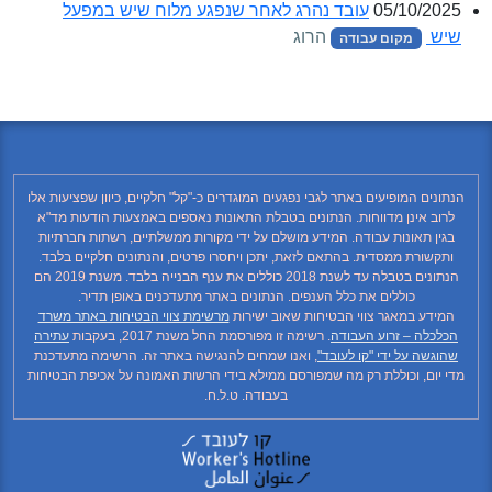
05/10/2025
עובד נהרג לאחר שנפגע מלוח שיש במפעל
שיש
הרוג
מקום עבודה
הנתונים המופיעים באתר לגבי נפגעים המוגדרים כ-"קל" חלקיים, כיוון שפציעות אלו
לרוב אינן מדווחות. הנתונים בטבלת התאונות נאספים באמצעות הודעות מד"א
בגין תאונות עבודה. המידע מושלם על ידי מקורות ממשלתיים, רשתות חברתיות
ותקשורת ממסדית. בהתאם לזאת, יתכן ויחסרו פרטים, והנתונים חלקיים בלבד.
הנתונים בטבלה עד לשנת 2018 כוללים את ענף הבנייה בלבד. משנת 2019 הם
כוללים את כלל הענפים. הנתונים באתר מתעדכנים באופן תדיר.
המידע במאגר צווי הבטיחות שאוב ישירות
מרשימת צווי הבטיחות באתר משרד
הכלכלה – זרוע העבודה
. רשימה זו מפורסמת החל משנת 2017, בעקבות
עתירה
שהוגשה על ידי "קו לעובד"
, ואנו שמחים להנגישה באתר זה. הרשימה מתעדכנת
מדי יום, וכוללת רק מה שמפורסם ממילא בידי הרשות האמונה על אכיפת הבטיחות
בעבודה. ט.ל.ח.