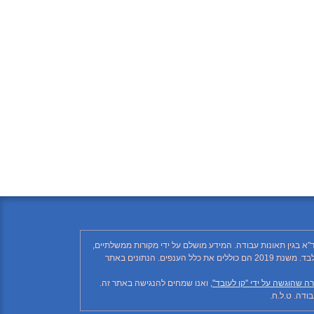
"א בגין תאונות עבודה. המידע מושלם על ידי מקורות ממשלתיים,
רשתות חברתיות ותקשורת ממסדית. בהתאם לזאת, יתכן ויחסרו פרטים, והנתונים חלקיים בלבד. הנתונים בטבלה עד לשנת 2018 כוללים את ענף הבנייה בלבד. משנת 2019 הם כוללים את כלל הענפים. הנתונים באתר
ה שהוגשה על ידי "קו לעובד"
, ואנו שמחים להנגישה באתר זה.
דה. ט.ל.ח.