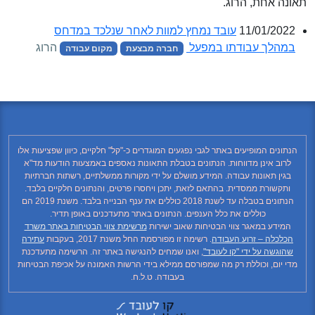
תאונה אחת, הרוג.
11/01/2022
עובד נמחץ למוות לאחר שנלכד במדחס
במהלך עבודתו במפעל
הרוג
חברה מבצעת
מקום עבודה
הנתונים המופיעים באתר לגבי נפגעים המוגדרים כ-"קל" חלקיים, כיוון שפציעות אלו
לרוב אינן מדווחות. הנתונים בטבלת התאונות נאספים באמצעות הודעות מד"א
בגין תאונות עבודה. המידע מושלם על ידי מקורות ממשלתיים, רשתות חברתיות
ותקשורת ממסדית. בהתאם לזאת, יתכן ויחסרו פרטים, והנתונים חלקיים בלבד.
הנתונים בטבלה עד לשנת 2018 כוללים את ענף הבנייה בלבד. משנת 2019 הם
כוללים את כלל הענפים. הנתונים באתר מתעדכנים באופן תדיר.
המידע במאגר צווי הבטיחות שאוב ישירות
מרשימת צווי הבטיחות באתר משרד
הכלכלה – זרוע העבודה
. רשימה זו מפורסמת החל משנת 2017, בעקבות
עתירה
שהוגשה על ידי "קו לעובד"
, ואנו שמחים להנגישה באתר זה. הרשימה מתעדכנת
מדי יום, וכוללת רק מה שמפורסם ממילא בידי הרשות האמונה על אכיפת הבטיחות
בעבודה. ט.ל.ח.