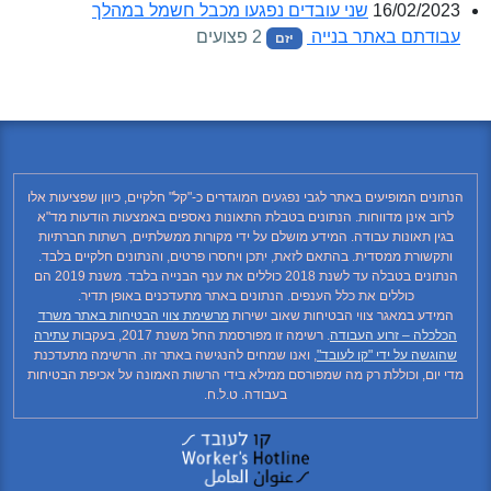
16/02/2023
שני עובדים נפגעו מכבל חשמל במהלך
עבודתם באתר בנייה
2 פצועים
יזם
הנתונים המופיעים באתר לגבי נפגעים המוגדרים כ-"קל" חלקיים, כיוון שפציעות אלו
לרוב אינן מדווחות. הנתונים בטבלת התאונות נאספים באמצעות הודעות מד"א
בגין תאונות עבודה. המידע מושלם על ידי מקורות ממשלתיים, רשתות חברתיות
ותקשורת ממסדית. בהתאם לזאת, יתכן ויחסרו פרטים, והנתונים חלקיים בלבד.
הנתונים בטבלה עד לשנת 2018 כוללים את ענף הבנייה בלבד. משנת 2019 הם
כוללים את כלל הענפים. הנתונים באתר מתעדכנים באופן תדיר.
המידע במאגר צווי הבטיחות שאוב ישירות
מרשימת צווי הבטיחות באתר משרד
הכלכלה – זרוע העבודה
. רשימה זו מפורסמת החל משנת 2017, בעקבות
עתירה
שהוגשה על ידי "קו לעובד"
, ואנו שמחים להנגישה באתר זה. הרשימה מתעדכנת
מדי יום, וכוללת רק מה שמפורסם ממילא בידי הרשות האמונה על אכיפת הבטיחות
בעבודה. ט.ל.ח.