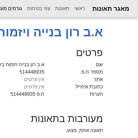
מאגר תאונות
ראשי
תאונות
צווי בטיחות
גורמים מעו
א.ב רון בנייה ויזמו
פרטים
שם
א.ב רון בנייה ויזמות ב
מספר ח.פ.
514448935
אתר
אין פרטים
כתובת אימייל
אין פרטים
הערות
ח.פ 514448935
מעורבות בתאונות
תאונה אחת, פצוע.