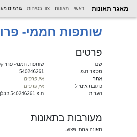
מאגר תאונות
ראשי
תאונות
צווי בטיחות
גורמים מעו
שותפות חממי- פרוי
פרטים
שם
שותפות חממי- פרוייקט
מספר ח.פ.
540246261
אתר
אין פרטים
כתובת אימייל
אין פרטים
הערות
ח.פ 540246261 קבלן חממי עזרה 29715
מעורבות בתאונות
תאונה אחת, פצוע.