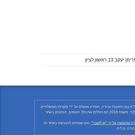
"א בגין תאונות עבודה. המידע מושלם על ידי מקורות ממשלתיים,
רשתות חברתיות ותקשורת ממסדית. בהתאם לזאת, יתכן ויחסרו פרטים, והנתונים חלקיים בלבד. הנתונים בטבלה עד לשנת 2018 כוללים את ענף הבנייה בלבד. משנת 2019 הם כוללים את כלל הענפים. הנתונים באתר
ה שהוגשה על ידי "קו לעובד"
, ואנו שמחים להנגישה באתר זה.
דה. ט.ל.ח.