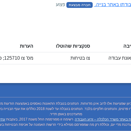
פצוע
חברה מבצעת
בה
סנקציות שהוטלו
הערות
ונת עבודה
צו בטיחות
מס' צו 125710; פרימן יעקב 13 ראשון לציון
כיוון שפציעות אלו לרוב אינן מדווחות. הנתונים בטבלת התאונות נאספים באמצעות הודעות מד
מתעדכנים באופן תדיר.
ת באתר משרד הכלכלה – זרוע העבודה
. רשימה זו מפורסמת החל משנת 2017, בעקבות
עתיר
כנת מדי יום, וכוללת רק מה שמפורסם ממילא בידי הרשות האמונה על אכיפת הבטיחות בעבו