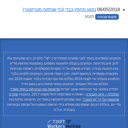
06/05/2018
נפגע מחפץ כבד (כף שנתקה מטרקטור)
פצוע
מקום עבודה
הנתונים המופיעים באתר לגבי נפגעים המוגדרים כ-"קל" חלקיים, כיוון שפציעות אלו
לרוב אינן מדווחות. הנתונים בטבלת התאונות נאספים באמצעות הודעות מד"א
בגין תאונות עבודה. המידע מושלם על ידי מקורות ממשלתיים, רשתות חברתיות
ותקשורת ממסדית. בהתאם לזאת, יתכן ויחסרו פרטים, והנתונים חלקיים בלבד.
הנתונים בטבלה עד לשנת 2018 כוללים את ענף הבנייה בלבד. משנת 2019 הם
כוללים את כלל הענפים. הנתונים באתר מתעדכנים באופן תדיר.
המידע במאגר צווי הבטיחות שאוב ישירות
מרשימת צווי הבטיחות באתר משרד
הכלכלה – זרוע העבודה
. רשימה זו מפורסמת החל משנת 2017, בעקבות
עתירה
שהוגשה על ידי "קו לעובד"
, ואנו שמחים להנגישה באתר זה. הרשימה מתעדכנת
מדי יום, וכוללת רק מה שמפורסם ממילא בידי הרשות האמונה על אכיפת הבטיחות
בעבודה. ט.ל.ח.