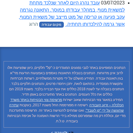
03/07/2023
עובד נהרג היום לאחר שנלכד מתחת
למשאית מנוף, במהלך עבודתו במוסך. התאונה נגרמה
עקב פגיעה או קריסה של מוט מייצב של משאית המנוף,
אשר גרמה להילכדותו תחתיה.
הרוג
מקום עבודה
הנתונים המופיעים באתר לגבי נפגעים המוגדרים כ-"קל" חלקיים, כיוון שפציעות אלו
לרוב אינן מדווחות. הנתונים בטבלת התאונות נאספים באמצעות הודעות מד"א
בגין תאונות עבודה. המידע מושלם על ידי מקורות ממשלתיים, רשתות חברתיות
ותקשורת ממסדית. בהתאם לזאת, יתכן ויחסרו פרטים, והנתונים חלקיים בלבד.
הנתונים בטבלה עד לשנת 2018 כוללים את ענף הבנייה בלבד. משנת 2019 הם
כוללים את כלל הענפים. הנתונים באתר מתעדכנים באופן תדיר.
המידע במאגר צווי הבטיחות שאוב ישירות
מרשימת צווי הבטיחות באתר משרד
הכלכלה – זרוע העבודה
. רשימה זו מפורסמת החל משנת 2017, בעקבות
עתירה
שהוגשה על ידי "קו לעובד"
, ואנו שמחים להנגישה באתר זה. הרשימה מתעדכנת
מדי יום, וכוללת רק מה שמפורסם ממילא בידי הרשות האמונה על אכיפת הבטיחות
בעבודה. ט.ל.ח.