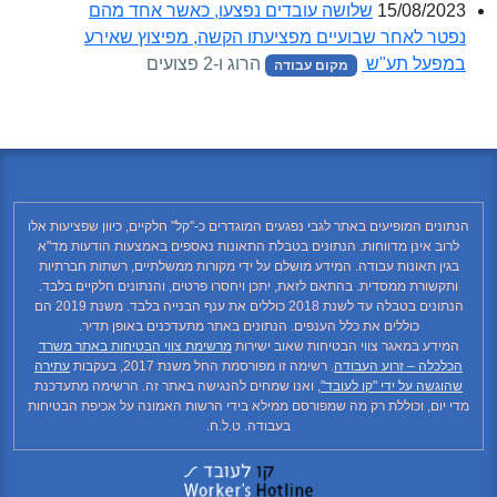
15/08/2023
שלושה עובדים נפצעו, כאשר אחד מהם
נפטר לאחר שבועיים מפציעתו הקשה, מפיצוץ שאירע
במפעל תע"ש
הרוג ו-2 פצועים
מקום עבודה
הנתונים המופיעים באתר לגבי נפגעים המוגדרים כ-"קל" חלקיים, כיוון שפציעות אלו
לרוב אינן מדווחות. הנתונים בטבלת התאונות נאספים באמצעות הודעות מד"א
בגין תאונות עבודה. המידע מושלם על ידי מקורות ממשלתיים, רשתות חברתיות
ותקשורת ממסדית. בהתאם לזאת, יתכן ויחסרו פרטים, והנתונים חלקיים בלבד.
הנתונים בטבלה עד לשנת 2018 כוללים את ענף הבנייה בלבד. משנת 2019 הם
כוללים את כלל הענפים. הנתונים באתר מתעדכנים באופן תדיר.
המידע במאגר צווי הבטיחות שאוב ישירות
מרשימת צווי הבטיחות באתר משרד
הכלכלה – זרוע העבודה
. רשימה זו מפורסמת החל משנת 2017, בעקבות
עתירה
שהוגשה על ידי "קו לעובד"
, ואנו שמחים להנגישה באתר זה. הרשימה מתעדכנת
מדי יום, וכוללת רק מה שמפורסם ממילא בידי הרשות האמונה על אכיפת הבטיחות
בעבודה. ט.ל.ח.