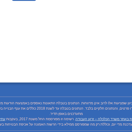
כיוון שפציעות אלו לרוב אינן מדווחות. הנתונים בטבלת התאונות נאספים באמצעות הודעות מד
מתעדכנים באופן תדיר.
ת באתר משרד הכלכלה – זרוע העבודה
. רשימה זו מפורסמת החל משנת 2017, בעקבות
עתיר
כנת מדי יום, וכוללת רק מה שמפורסם ממילא בידי הרשות האמונה על אכיפת הבטיחות בעבו