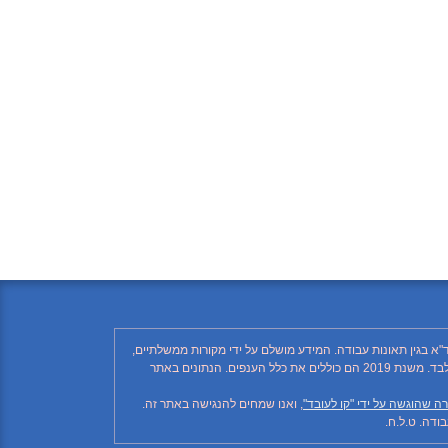
"א בגין תאונות עבודה. המידע מושלם על ידי מקורות ממשלתיים,
רשתות חברתיות ותקשורת ממסדית. בהתאם לזאת, יתכן ויחסרו פרטים, והנתונים חלקיים בלבד. הנתונים בטבלה עד לשנת 2018 כוללים את ענף הבנייה בלבד. משנת 2019 הם כוללים את כלל הענפים. הנתונים באתר
ה שהוגשה על ידי "קו לעובד"
, ואנו שמחים להנגישה באתר זה.
דה. ט.ל.ח.