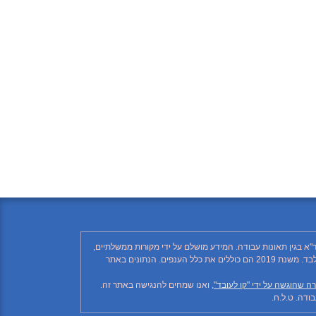
"א בגין תאונות עבודה. המידע מושלם על ידי מקורות ממשלתיים,
רשתות חברתיות ותקשורת ממסדית. בהתאם לזאת, יתכן ויחסרו פרטים, והנתונים חלקיים בלבד. הנתונים בטבלה עד לשנת 2018 כוללים את ענף הבנייה בלבד. משנת 2019 הם כוללים את כלל הענפים. הנתונים באתר
ה שהוגשה על ידי "קו לעובד"
, ואנו שמחים להנגישה באתר זה.
דה. ט.ל.ח.