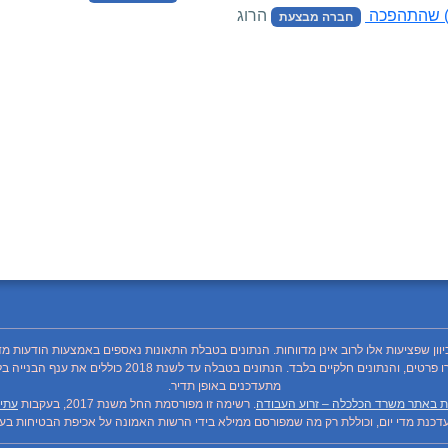
ן) שהתהפכה
הרוג
חברה מבצעת
כיוון שפציעות אלו לרוב אינן מדווחות. הנתונים בטבלת התאונות נאספים באמצעות הודעות מד
מתעדכנים באופן תדיר.
ת באתר משרד הכלכלה – זרוע העבודה
. רשימה זו מפורסמת החל משנת 2017, בעקבות
עתיר
כנת מדי יום, וכוללת רק מה שמפורסם ממילא בידי הרשות האמונה על אכיפת הבטיחות בעבו