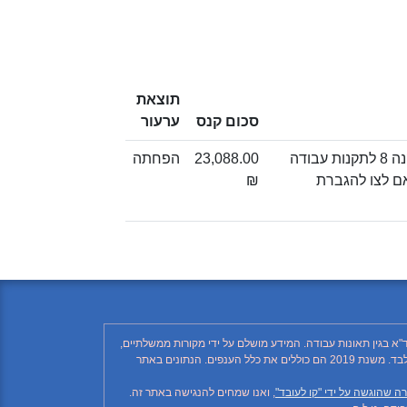
תוצאת
סכום קנס
ערעור
איסור על העסקת עובד בעבודה בגובה, אלא בהתקיים ההוראות האמורות בתקנה 8 לתקנות עבודה
23,088.00
הפחתה
בהתאם לצו להגברת
₪
"א בגין תאונות עבודה. המידע מושלם על ידי מקורות ממשלתיים,
רשתות חברתיות ותקשורת ממסדית. בהתאם לזאת, יתכן ויחסרו פרטים, והנתונים חלקיים בלבד. הנתונים בטבלה עד לשנת 2018 כוללים את ענף הבנייה בלבד. משנת 2019 הם כוללים את כלל הענפים. הנתונים באתר
ה שהוגשה על ידי "קו לעובד"
, ואנו שמחים להנגישה באתר זה.