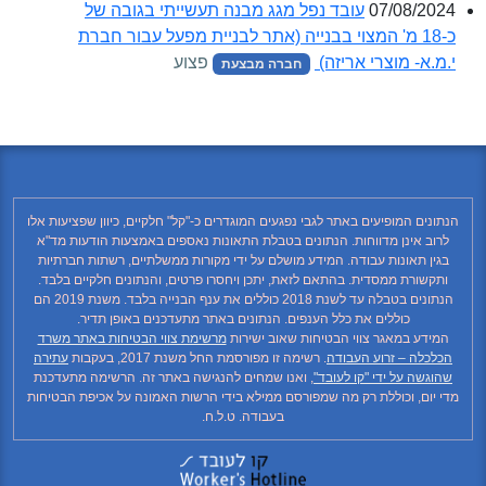
07/08/2024
עובד נפל מגג מבנה תעשייתי בגובה של
כ-18 מ' המצוי בבנייה (אתר לבניית מפעל עבור חברת
י.מ.א- מוצרי אריזה)
פצוע
חברה מבצעת
הנתונים המופיעים באתר לגבי נפגעים המוגדרים כ-"קל" חלקיים, כיוון שפציעות אלו
לרוב אינן מדווחות. הנתונים בטבלת התאונות נאספים באמצעות הודעות מד"א
בגין תאונות עבודה. המידע מושלם על ידי מקורות ממשלתיים, רשתות חברתיות
ותקשורת ממסדית. בהתאם לזאת, יתכן ויחסרו פרטים, והנתונים חלקיים בלבד.
הנתונים בטבלה עד לשנת 2018 כוללים את ענף הבנייה בלבד. משנת 2019 הם
כוללים את כלל הענפים. הנתונים באתר מתעדכנים באופן תדיר.
המידע במאגר צווי הבטיחות שאוב ישירות
מרשימת צווי הבטיחות באתר משרד
הכלכלה – זרוע העבודה
. רשימה זו מפורסמת החל משנת 2017, בעקבות
עתירה
שהוגשה על ידי "קו לעובד"
, ואנו שמחים להנגישה באתר זה. הרשימה מתעדכנת
מדי יום, וכוללת רק מה שמפורסם ממילא בידי הרשות האמונה על אכיפת הבטיחות
בעבודה. ט.ל.ח.