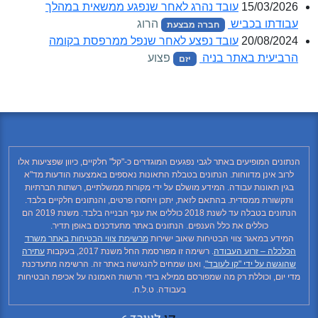
15/03/2026
עובד נהרג לאחר שנפגע ממשאית במהלך
עבודתו בכביש
הרוג
חברה מבצעת
20/08/2024
עובד נפצע לאחר שנפל ממרפסת בקומה
הרביעית באתר בניה
פצוע
יזם
הנתונים המופיעים באתר לגבי נפגעים המוגדרים כ-"קל" חלקיים, כיוון שפציעות אלו
לרוב אינן מדווחות. הנתונים בטבלת התאונות נאספים באמצעות הודעות מד"א
בגין תאונות עבודה. המידע מושלם על ידי מקורות ממשלתיים, רשתות חברתיות
ותקשורת ממסדית. בהתאם לזאת, יתכן ויחסרו פרטים, והנתונים חלקיים בלבד.
הנתונים בטבלה עד לשנת 2018 כוללים את ענף הבנייה בלבד. משנת 2019 הם
כוללים את כלל הענפים. הנתונים באתר מתעדכנים באופן תדיר.
המידע במאגר צווי הבטיחות שאוב ישירות
מרשימת צווי הבטיחות באתר משרד
הכלכלה – זרוע העבודה
. רשימה זו מפורסמת החל משנת 2017, בעקבות
עתירה
שהוגשה על ידי "קו לעובד"
, ואנו שמחים להנגישה באתר זה. הרשימה מתעדכנת
מדי יום, וכוללת רק מה שמפורסם ממילא בידי הרשות האמונה על אכיפת הבטיחות
בעבודה. ט.ל.ח.