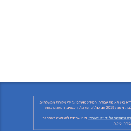
"א בגין תאונות עבודה. המידע מושלם על ידי מקורות ממשלתיים,
רשתות חברתיות ותקשורת ממסדית. בהתאם לזאת, יתכן ויחסרו פרטים, והנתונים חלקיים בלבד. הנתונים בטבלה עד לשנת 2018 כוללים את ענף הבנייה בלבד. משנת 2019 הם כוללים את כלל הענפים. הנתונים באתר
ה שהוגשה על ידי "קו לעובד"
, ואנו שמחים להנגישה באתר זה.
דה. ט.ל.ח.